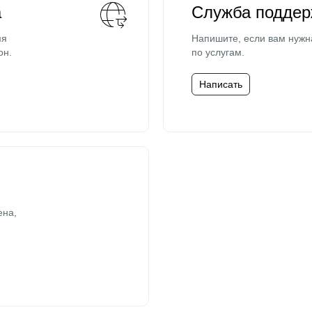
а
Служба поддер
мя
Напишите, если вам нужн
он.
по услугам.
Написать
ена,