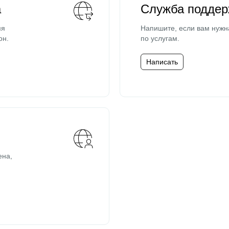
а
Служба поддер
мя
Напишите, если вам нужн
он.
по услугам.
Написать
ена,